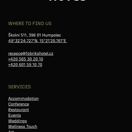
WHERE TO FIND US
Školní
511,
396 01 Humpolec
49°32'24.727"N, 15°21'20.761"E
recepce@fabrikahotel.cz
+420 565 30 20 10
+420 601 59 10 70
SERVICES
Accommodation
Conference
Restaurant
Events
Weddings
Wellness Touch