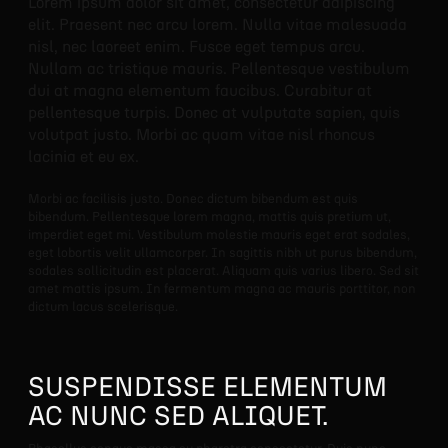
Lorem ipsum dolor sit amet, consectetur adipiscing
elit. Praesent nec arcu lorem. Nulla vitae malesuada
nisl, nec laoreet enim. Fusce eget tempus arcu.
Nullam ac tristique mauris. Pellentesque vestibulum
dui at magna elementum faucibus. Curabitur at
pellentesque turpis. Donec at vulputate sapien, quis
volutpat justo. Morbi ac quam vitae nisl rhoncus
lacinia et eu ex.
Morbi ac facilisis justo. Donec dictum bibendum est quis
bibendum. Pellentesque lorem magna, mattis quis pretium ut,
imperdiet eget mi. Vestibulum molestie mauris eget erat sodales,
eget lobortis velit ullamcorper. In sagittis nibh ut purus bibendum,
sodales sollicitudin est placerat. Aliquam quis varius libero. Sed sit
amet mattis ipsum. In fermentum magna ac mauris porttitor, non
dictum lacus scelerisque.
SUSPENDISSE ELEMENTUM
AC NUNC SED ALIQUET.